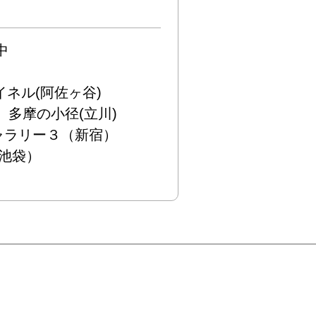


イネル(阿佐ヶ谷)

多摩の小径(立川)

ャラリー３（新宿）
