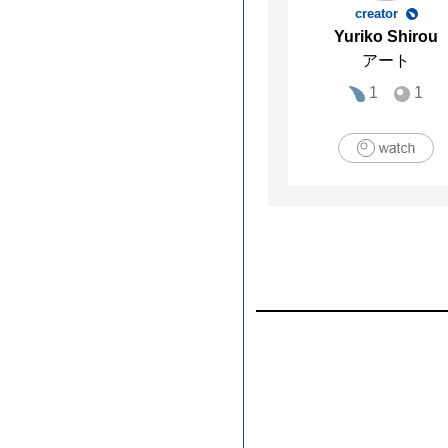
creator
Yuriko Shirou
アート
1
1