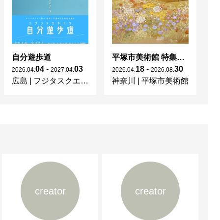
自分遊歩道
平塚市美術館 特集展 花の表現、その多様性／特別展示 新収蔵品展
04
-
03
18
-
30
2026
.
04
.
2027
.
04
.
2026
.
04
.
2026
.
08
.
20
広島
|
フジタスクエアまるくる大野
神奈川
|
平塚市美術館
京
creator
creator