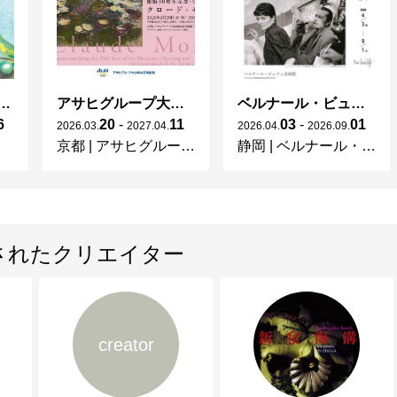
ガレとドーム、アール･ヌーヴォーのガラス 水辺のやすらぎ、海の神秘」
アサヒグループ大山崎山荘美術館 開館30周年記念展「没後100年 クロード・モネ」
ベルナール・ビュフェと写真 ーカメラがとらえたビュフェとその時代、そして21 世紀へ
6
20
-
11
03
-
01
2026
.
03
.
2027
.
04
.
2026
.
04
.
2026
.
09
.
京都
|
アサヒグループ大山崎山荘美術館
静岡
|
ベルナール・ビュフェ美術館
されたクリエイター
creator