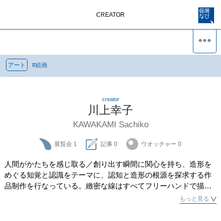
CREATOR
アート
#
絵画
creator
川上幸子
KAWAKAMI Sachiko
展覧会
1
記事
0
ウオッチャー
0
人間がかたちを感じ取る／創り出す瞬間に関心を持ち、造形を
めぐる知覚と認識をテーマに、認知と造形の根源を探求する作
品制作を行なっている。緻密な線はすべてフリーハンドで描か
れており、無機質なようでありながら生き物のようなうねりも
もっと見る
感じさせる。