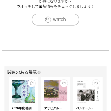
が気になりますか？
ウオッチして最新情報をチェックしましょう！
関連のある展覧会
2026年度 特別展「ガレとドーム、アール･ヌーヴォーのガラス 水辺のやすらぎ、海の神秘」
アサヒグループ大山崎山荘美術館 開館30周年記念展「没後100年 クロード・モネ」
ベルナール・ビュフェと写真 ーカメラがとらえたビュフェとその時代、そして21 世紀へ