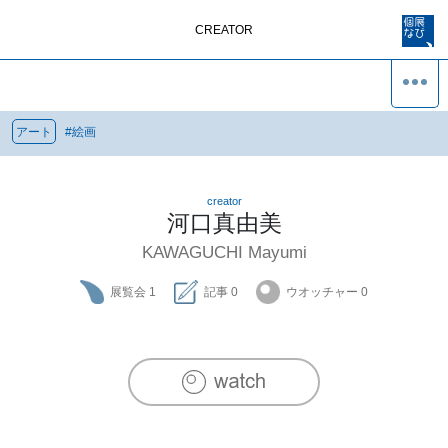
CREATOR
アート
#
絵画
creator
河口真由美
KAWAGUCHI Mayumi
展覧会
1
記事
0
ウオッチャー
0