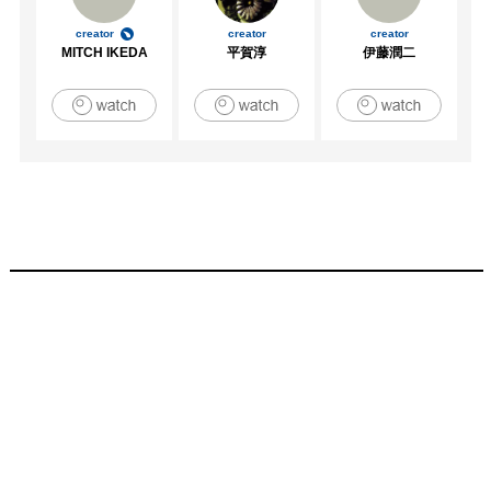
creator
creator
creator
MITCH IKEDA
平賀淳
伊藤潤二