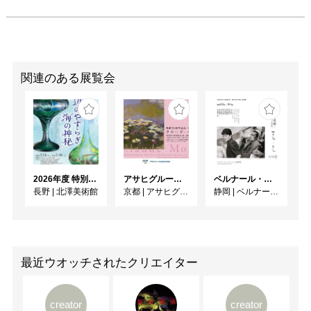
関連のある展覧会
2026年度 特別展「ガレとドーム、アール･ヌーヴォーのガラス 水辺のやすらぎ、海の神秘」
アサヒグループ大山崎山荘美術館 開館30周年記念展「没後100年 クロード・モネ」
ベルナール・ビュフェと写真 ーカメラがとらえたビュフェとその時代、そして21 世紀へ
長野
|
北澤美術館
京都
|
アサヒグループ大山崎山荘美術館
静岡
|
ベルナール・ビュフェ美術館
最近ウオッチされたクリエイター
creator
creator