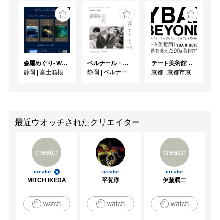
森羅めぐり- Wandering in Shinra -
ベルナール・ビュフェと写真 ーカメラがとらえたビュフェとその時代、そして21 世紀へ
テート美術館 ― YBA & BEYOND 世界を変えた90s英国アート
静岡
|
富士箱根カントリークラブ
静岡
|
ベルナール・ビュフェ美術館
京都
|
京都市京セラ美術館
最近ウオッチされたクリエイター
creator
creator
creator
creator
creator
MITCH IKEDA
平賀淳
伊藤潤二