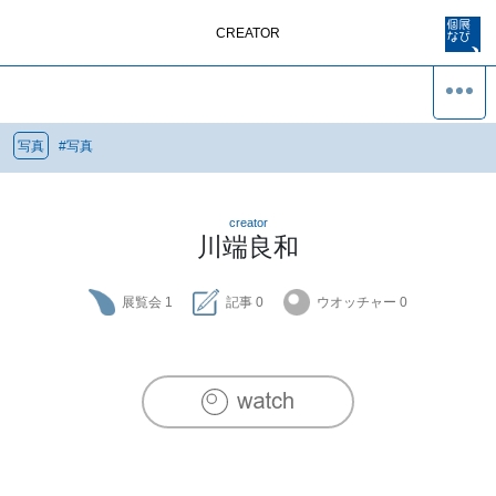
CREATOR
写真
#
写真
creator
川端良和
展覧会
1
記事
0
ウオッチャー
0