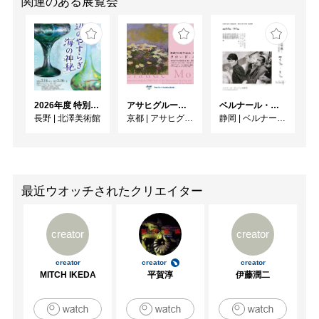
関連のある展覧会
2026年度 特別展「ガレとドーム、アール･ヌーヴォーのガラス 水辺のやすらぎ、海の神秘」
アサヒグループ大山崎山荘美術館 開館30周年記念展「没後100年 クロード・モネ」
ベルナール・ビュフェと写真 ーカメラがとらえたビュフェとその時代、そして21 世紀へ
長野
|
北澤美術館
京都
|
アサヒグループ大山崎山荘美術館
静岡
|
ベルナール・ビュフェ美術館
最近ウオッチされたクリエイター
creator
creator
creator
creator
creator
MITCH IKEDA
平賀淳
伊藤潤二