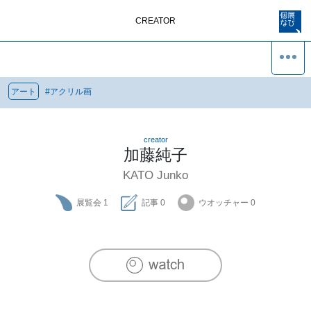
CREATOR
アート
#
アクリル画
creator
加藤純子
KATO Junko
展覧会
1
記事
0
ウオッチャー
0