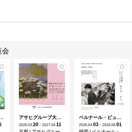
覧会
ガレとドーム、アール･ヌーヴォーのガラス 水辺のやすらぎ、海の神秘」
アサヒグループ大山崎山荘美術館 開館30周年記念展「没後100年 クロード・モネ」
ベルナール・ビュフェと写真 ーカメラがとらえたビュフェとその時代、そして21 世紀へ
6
20
-
11
03
-
01
2026
.
03
.
2027
.
04
.
2026
.
04
.
2026
.
09
.
京都
|
アサヒグループ大山崎山荘美術館
静岡
|
ベルナール・ビュフェ美術館