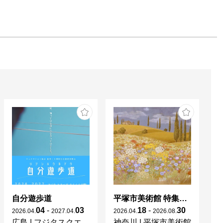
自分遊歩道
平塚市美術館 特集展 花の表現、その多様性／特別展示 新収蔵品展
04
-
03
18
-
30
2026
.
04
.
2027
.
04
.
2026
.
04
.
2026
.
08
.
20
広島
|
フジタスクエアまるくる大野
神奈川
|
平塚市美術館
京