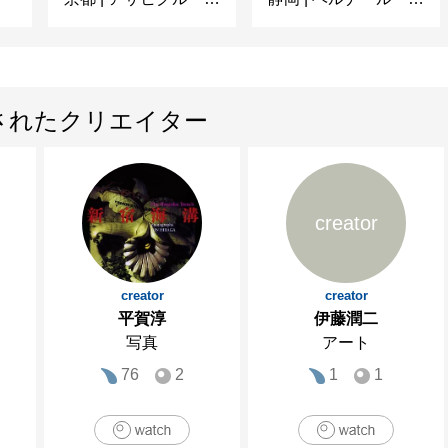
されたクリエイター
creator
creator
creator
平賀淳
伊藤潤二
写真
アート
76
2
1
1