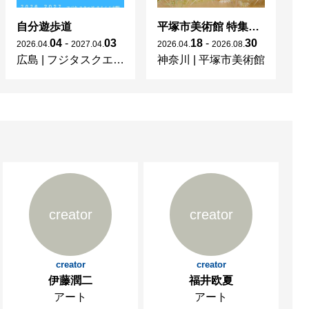
自分遊歩道
平塚市美術館 特集展 花の表現、その多様性／特別展示 新収蔵品展
04
-
03
18
-
30
2026
.
04
.
2027
.
04
.
2026
.
04
.
2026
.
08
.
20
広島
|
フジタスクエアまるくる大野
神奈川
|
平塚市美術館
京
creator
creator
creator
creator
伊藤潤二
福井欧夏
アート
アート