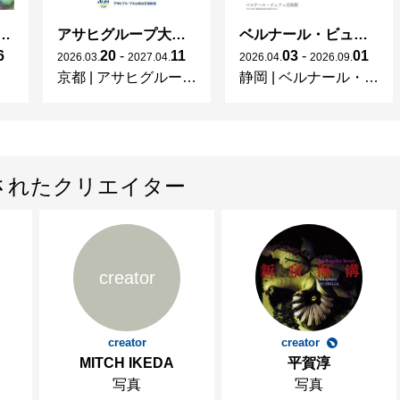
ガレとドーム、アール･ヌーヴォーのガラス 水辺のやすらぎ、海の神秘」
アサヒグループ大山崎山荘美術館 開館30周年記念展「没後100年 クロード・モネ」
ベルナール・ビュフェと写真 ーカメラがとらえたビュフェとその時代、そして21 世紀へ
6
20
-
11
03
-
01
2026
.
03
.
2027
.
04
.
2026
.
04
.
2026
.
09
.
京都
|
アサヒグループ大山崎山荘美術館
静岡
|
ベルナール・ビュフェ美術館
されたクリエイター
creator
creator
creator
MITCH IKEDA
平賀淳
写真
写真