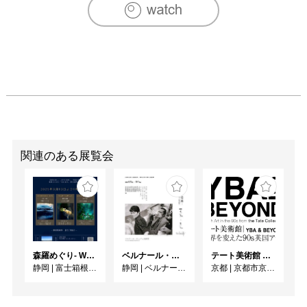
関連のある展覧会
森羅めぐり- Wandering in Shinra -
ベルナール・ビュフェと写真 ーカメラがとらえたビュフェとその時代、そして21 世紀へ
テート美術館 ― YBA & BEYOND 世界を変えた90s英国アート
静岡
|
富士箱根カントリークラブ
静岡
|
ベルナール・ビュフェ美術館
京都
|
京都市京セラ美術館