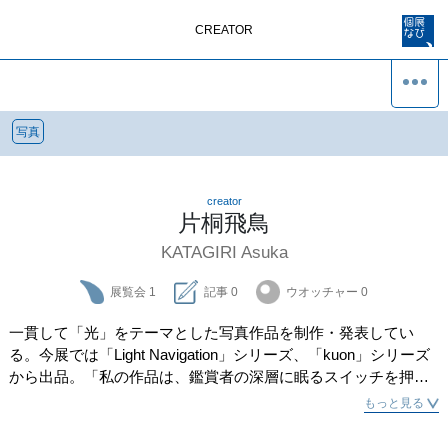
CREATOR
写真
creator
片桐飛鳥
KATAGIRI Asuka
展覧会
1
記事
0
ウオッチャー
0
一貫して「光」をテーマとした写真作品を制作・発表してい
る。今展では「Light Navigation」シリーズ、「kuon」シリーズ
から出品。「私の作品は、鑑賞者の深層に眠るスイッチを押す
ための装置。知らないまま知っていた記憶。遠い過去と未来の
もっと見る
感情。光の集積がトリガーとなり、あなたの中で新たな創発が
始まる。」