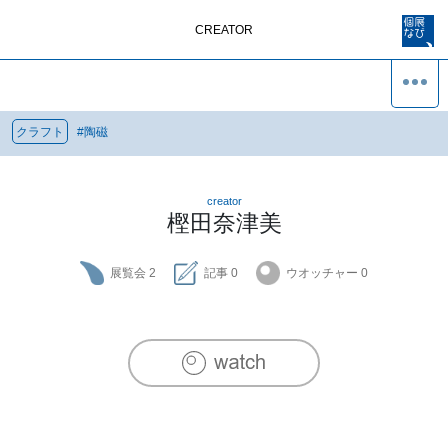
CREATOR
クラフト
#
陶磁
creator
樫田奈津美
展覧会
2
記事
0
ウオッチャー
0