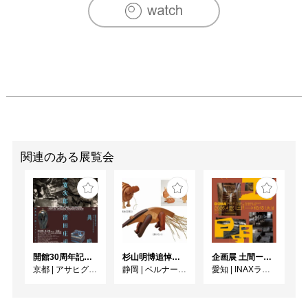
関連のある展覧会
開館30周年記念 山本爲三郎・河井寬次郎没後60年記念 「共鳴 河井寬次郎 × 濱田庄司 ー山本爲三郎コレクションより」
杉山明博追悼展 木とわたし―木工の妙技と美術教育
企画展 土間ーつくって、つかって、再発見ー
京都
|
アサヒグループ大山崎山荘美術館
静岡
|
ベルナール・ビュフェ美術館
愛知
|
INAXライブミュージアム