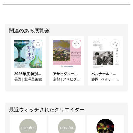
関連のある展覧会
2026年度 特別展「ガレとドーム、アール･ヌーヴォーのガラス 水辺のやすらぎ、海の神秘」
アサヒグループ大山崎山荘美術館 開館30周年記念展「没後100年 クロード・モネ」
ベルナール・ビュフェと写真 ーカメラがとらえたビュフェとその時代、そして21 世紀へ
長野
|
北澤美術館
京都
|
アサヒグループ大山崎山荘美術館
静岡
|
ベルナール・ビュフェ美術館
最近ウオッチされたクリエイター
creator
creator