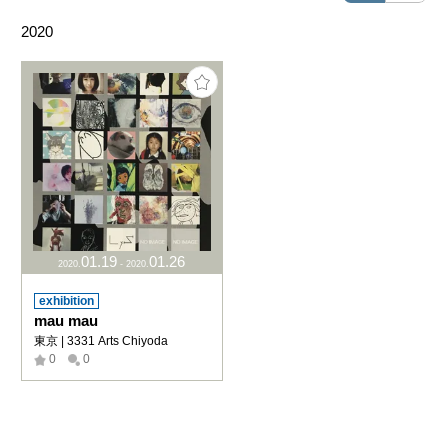
2020
01
.
19
01
.
26
2020
.
-
2020
.
exhibition
mau mau
東京 | 3331 Arts Chiyoda
0
0