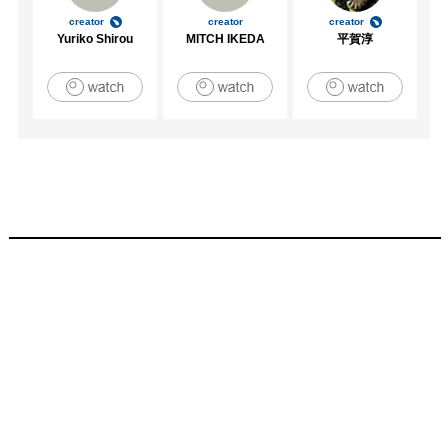
creator
creator
creator
Yuriko Shirou
MITCH IKEDA
平賀淳