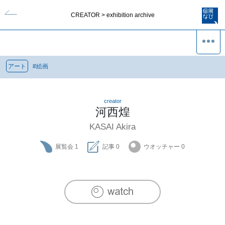
CREATOR > exhibition archive
アート
#
絵画
creator
河西煌
KASAI Akira
展覧会
1
記事
0
ウオッチャー
0