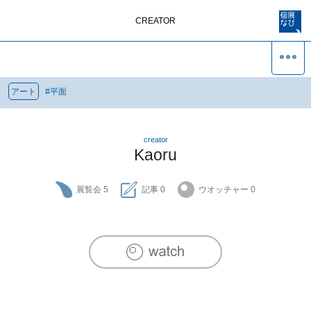
CREATOR
アート
#
平面
creator
Kaoru
展覧会
5
記事
0
ウオッチャー
0