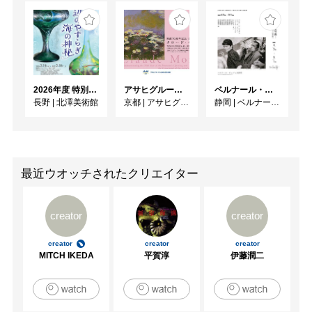
2026年度 特別展「ガレとドーム、アール･ヌーヴォーのガラス 水辺のやすらぎ、海の神秘」
アサヒグループ大山崎山荘美術館 開館30周年記念展「没後100年 クロード・モネ」
ベルナール・ビュフェと写真 ーカメラがとらえたビュフェとその時代、そして21 世紀へ
長野
|
北澤美術館
京都
|
アサヒグループ大山崎山荘美術館
静岡
|
ベルナール・ビュフェ美術館
最近ウオッチされたクリエイター
creator
creator
creator
creator
creator
MITCH IKEDA
平賀淳
伊藤潤二