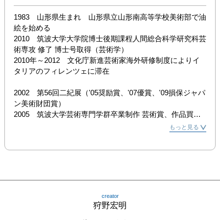
1983　山形県生まれ　山形県立山形南高等学校美術部で油
絵を始める

2010　筑波大学大学院博士後期課程人間総合科学研究科芸
術専攻 修了 博士号取得（芸術学）

2010年～2012　文化庁新進芸術家海外研修制度によりイ
タリアのフィレンツェに滞在

2002　第56回二紀展（'05奨励賞、'07優賞、'09損保ジャパ
ン美術財団賞）

2005　筑波大学芸術専門学群卒業制作 芸術賞、作品買上
（茨城）

もっと見る
2005　芸大・茨大・筑大卒業制作選抜展／東海ステーショ
ンギャラリー（茨城）

2006　トーキョーワンダーシード2006／トーキョーワン
ダーサイト（東京）

2007　第1回ビエンナーレうしく／牛久市中央生涯学習セ
ンター（茨城）

creator
2007　第12回ふるさとの風景展（大賞、'08招待出品、作
狩野宏明
品寄贈）／喜多方市美術館（福島）
