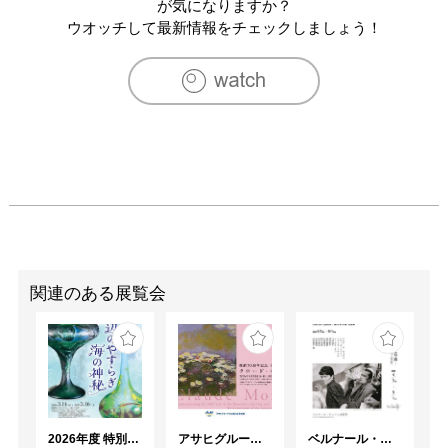
2007　第18回富嶽ビエンナーレ／静岡県立美術館（静
が気になりますか？
岡）

ウオッチして最新情報をチェックしましょう！
2007　トーキョーワンダーウォール2007／東京都現代美
術館（東京）

2007　第16回佐藤財団奨学生美術展／佐藤美術館（東
京）

2008　Field of Now 影響×創造！展／洋協アートホール
（東京）

2008　個展／アートスペース羅針盤（東京）

2008　アート台北2008（'10）／台北ワールドトレードセ
ンター（台湾）

2008　TCAF東京コンテンポラリーアートフェア2008／東
京美術倶楽部（東京）

2009　アートフェア東京2009／東京国際フォーラム（東
関連のある展覧会
京）

2010　個展／ギャラリー広田美術（東京）

2011　狩野宏明、福崎翼展／Locanda degli Artisti、（フィ
レンツェ）

2012　アートフェア東京2012／東京国際フォーラム（東
京）

2026年度 特別展「ガレとドーム、アール･ヌーヴォーのガラス 水辺のやすらぎ、海の神秘」
アサヒグループ大山崎山荘美術館 開館30周年記念展「没後100年 クロード・モネ」
ベルナール・ビュフェと写真 ーカメラがとらえたビュフェとその時代、そして21 世紀へ
2013　アートフェア東京2013／東京国際フォーラム（東