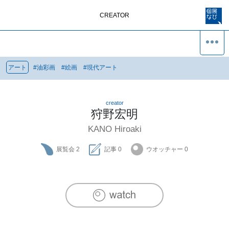
CREATOR
アート
#
油彩画
#
絵画
#
現代アート
creator
狩野宏明
KANO Hiroaki
展覧会
2
記事
0
ウオッチャー
0