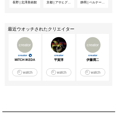
長野
|
北澤美術館
京都
|
アサヒグループ大山崎山荘美術館
静岡
|
ベルナール・ビュフェ美術館
京）

2013　第16回岡本太郎現代芸術賞展／川崎市岡本太郎美
術館（神奈川）

2013　Art Stage Singapore 2013／Marina Bay Sands（シ
ンガポール）

最近ウオッチされたクリエイター
2018　「狩野宏明展SCAFFOLDING」（最上川美術館・
真下慶治記念館）

creator
creator
など
creator
creator
creator
MITCH IKEDA
平賀淳
伊藤潤二