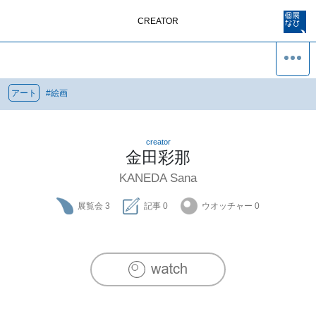
CREATOR
アート
#
絵画
creator
金田彩那
KANEDA Sana
展覧会
3
記事
0
ウオッチャー
0