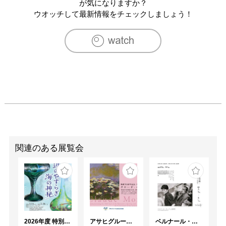
が気になりますか？
ウオッチして最新情報をチェックしましょう！
関連のある展覧会
2026年度 特別展「ガレとドーム、アール･ヌーヴォーのガラス 水辺のやすらぎ、海の神秘」
アサヒグループ大山崎山荘美術館 開館30周年記念展「没後100年 クロード・モネ」
ベルナール・ビュフェと写真 ーカメラがとらえたビュフェとその時代、そして21 世紀へ