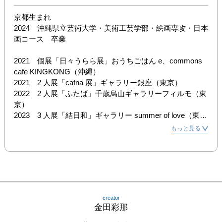
京都生まれ

2024　沖縄県立芸術大学・美術工芸学部・絵画専攻・日本
画コース　卒業

2021　個展「日々うらら展」おうちごはん e、commons 
cafe KINGKONG（沖縄）

2021　2 人展「cafna 展」ギャラリー銀座（東京）

2022　2 人展「ふたば」千歳烏山ギャラリーフィルモ（東
京）

2023　3 人展「結日和」ギャラリー summer of love（東
京）

もっと見る
2023　個展「あたたかな島の風景」jimmy's 大山店（沖
縄）

2024　第3 回 FEI PURO ART AWARD 入選作品展／入選

2025　グループ展「新春まんぷく！お年賀展 」Hideharu 
Fukasaku Gallery & Museum( 横浜)

2025　グループ展「春つ方- はるつかたーvol.Museum」
creator
Hideharu Fukasaku Gallery & Museum( 横浜)
金田彩那