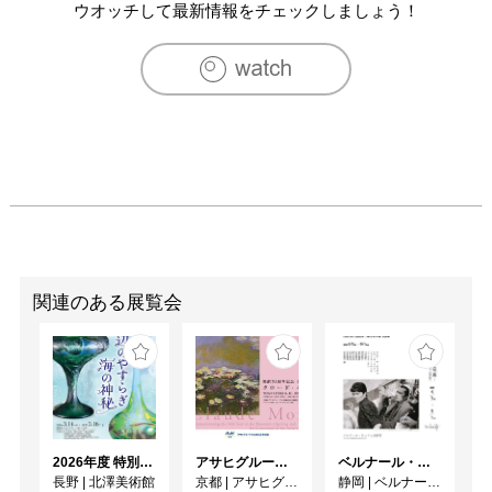
ウオッチして最新情報をチェックしましょう！
関連のある展覧会
2026年度 特別展「ガレとドーム、アール･ヌーヴォーのガラス 水辺のやすらぎ、海の神秘」
アサヒグループ大山崎山荘美術館 開館30周年記念展「没後100年 クロード・モネ」
ベルナール・ビュフェと写真 ーカメラがとらえたビュフェとその時代、そして21 世紀へ
長野
|
北澤美術館
京都
|
アサヒグループ大山崎山荘美術館
静岡
|
ベルナール・ビュフェ美術館