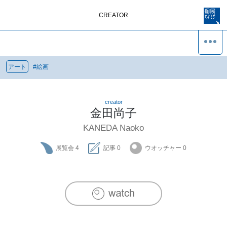
CREATOR
アート
#
絵画
creator
金田尚子
KANEDA Naoko
展覧会
4
記事
0
ウオッチャー
0