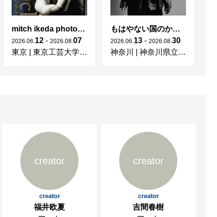
mitch ikeda photography exhibition「rocks」
もはやない国のかつてない光 東ドイツの女性写真家たち
杉
12
-
07
13
-
30
2026
.
06
.
2026
.
08
.
2026
.
06
.
2026
.
08
.
20
東京
|
東京工芸大学 写大ギャラリー
神奈川
|
神奈川県立近代美術館 葉山
東
creator
creator
creator
creator
福井欧夏
吉間春樹