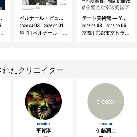
ng in Shinra -
ベルナール・ビュフェと写真 ーカメラがとらえたビュフェとその時代、そして21 世紀へ
テート美術館 ― YBA & BEYOND 世界を変えた90s英国アート
9
03
-
01
03
-
06
2026
.
04
.
2026
.
09
.
2026
.
06
.
2026
.
09
.
静岡
|
ベルナール・ビュフェ美術館
京都
|
京都市京セラ美術館
されたクリエイター
creator
creator
creator
平賀淳
伊藤潤二