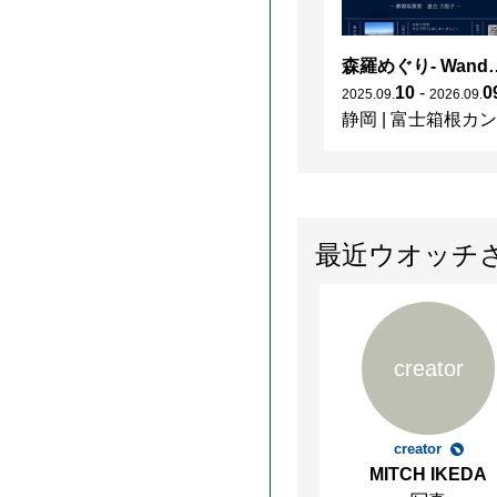
森羅めぐり- Wanderi
10
-
0
2025
.
09
.
2026
.
09
.
静岡
|
富士箱根カントリークラブ
最近ウオッチ
creator
creator
MITCH IKEDA