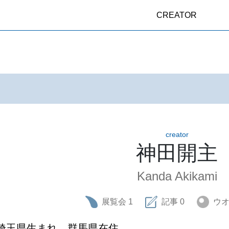
CREATOR
creator
神田開主
Kanda Akikami
展覧会
1
記事
0
ウ
埼玉県生まれ、群馬県在住。
