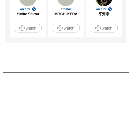
creator
creator
creator
Yuriko Shirou
MITCH IKEDA
平賀淳