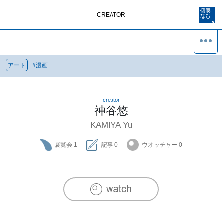
CREATOR
アート
#
漫画
creator
神谷悠
KAMIYA Yu
展覧会
1
記事
0
ウオッチャー
0