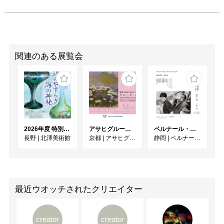
関連のある展覧会
2026年度 特別展「ガレとドーム、アール･ヌーヴォーのガラス 水辺のやすらぎ、海の神秘」
アサヒグループ大山崎山荘美術館 開館30周年記念展「没後100年 クロード・モネ」
ベルナール・ビュフェと写真 ーカメラがとらえたビュフェとその時代、そして21 世紀へ
長野
|
北澤美術館
京都
|
アサヒグループ大山崎山荘美術館
静岡
|
ベルナール・ビュフェ美術館
最近ウオッチされたクリエイター
creator
creator