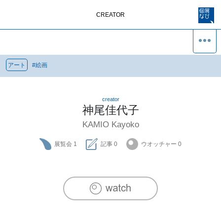
CREATOR
アート
#
絵画
creator
神尾佳代子
KAMIO Kayoko
展覧会
1
記事
0
ウオッチャー
0