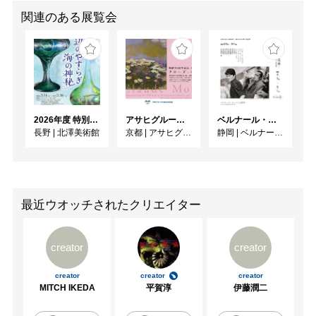
関連のある展覧会
2026年度 特別展「ガレとドーム、アール･ヌーヴォーのガラス 水辺のやすらぎ、海の神秘」
アサヒグループ大山崎山荘美術館 開館30周年記念展「没後100年 クロード・モネ」
ベルナール・ビュフェと写真 ーカメラがとらえたビュフェとその時代、そして21 世紀へ
長野
|
北澤美術館
京都
|
アサヒグループ大山崎山荘美術館
静岡
|
ベルナール・ビュフェ美術館
最近ウオッチされたクリエイター
creator
creator
creator
creator
creator
MITCH IKEDA
平賀淳
伊藤潤二