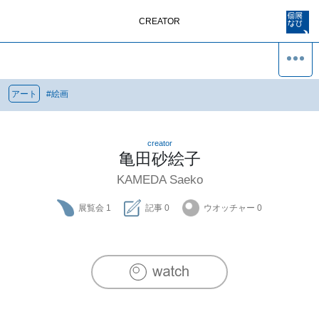
CREATOR
アート
#
絵画
creator
亀田砂絵子
KAMEDA Saeko
展覧会
1
記事
0
ウオッチャー
0