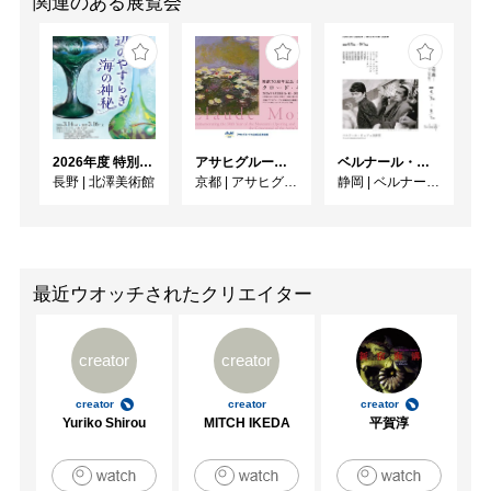
関連のある展覧会
2026年度 特別展「ガレとドーム、アール･ヌーヴォーのガラス 水辺のやすらぎ、海の神秘」
アサヒグループ大山崎山荘美術館 開館30周年記念展「没後100年 クロード・モネ」
ベルナール・ビュフェと写真 ーカメラがとらえたビュフェとその時代、そして21 世紀へ
長野
|
北澤美術館
京都
|
アサヒグループ大山崎山荘美術館
静岡
|
ベルナール・ビュフェ美術館
最近ウオッチされたクリエイター
creator
creator
creator
creator
creator
Yuriko Shirou
MITCH IKEDA
平賀淳