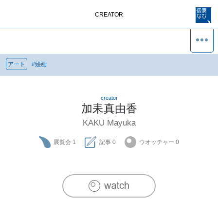
CREATOR
アート
#
絵画
creator
加耒真由香
KAKU Mayuka
展覧会
1
記事
0
ウオッチャー
0