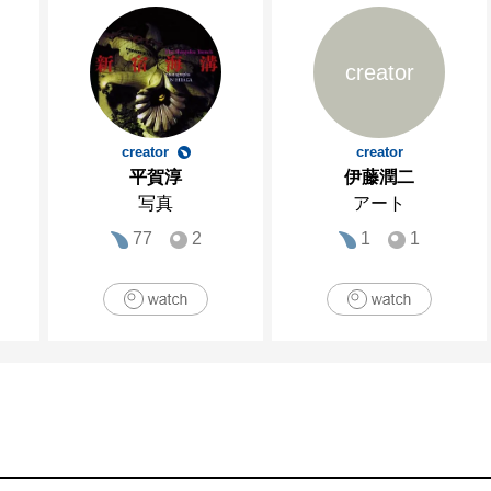
　　　　ホテルハイアットリージェンシー大阪にて
　　　　ふたコマ展出品

creator
　　　　国立にてカエル展出品

　　　　ピースサマー参加

　　　　横浜赤レンガchips展参加

creator
creator
平賀淳
伊藤潤二
2010　ピースサマー参加

写真
アート
　　　　デザインフェスタ出品

77
2
1
1
2011　デザインフェスタ出品

　　　　OSAKAアート＆てづくりバザール出品

　　　　イラストレーターズ通信展参加