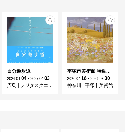




ゲット

展1回ずつ

自分遊歩道
平塚市美術館 特集展 花の表現、その多様性／特別展示 新収蔵品展
04
-
03
18
-
30
2026
.
04
.
2027
.
04
.
2026
.
04
.
2026
.
08
.
20
広島
|
フジタスクエアまるくる大野
神奈川
|
平塚市美術館
京