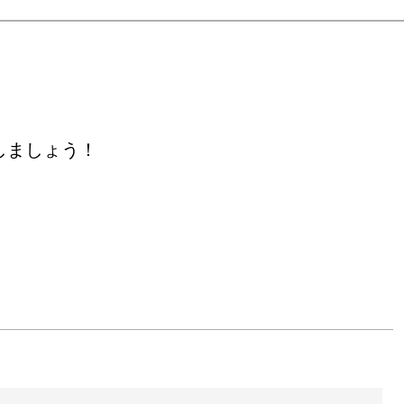
選

E CHOICE」入選





E CHOICE」入選

しましょう！


腕時計自慢」に出品

賞

Gを学ぶ

り箱」によるグループ展を大