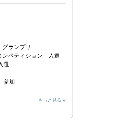
ランプリ

ンペティション」入選



参加

ーウェーブ100人展」出
もっと見る

