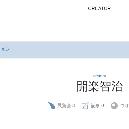
CREATOR
ション
creator
開楽智治
展覧会
3
記事
0
ウ