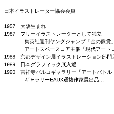
日本イラストレーター協会会員

1957　大阪生まれ

1987　フリーイラストレーターとして独立

　　　　集英社週刊ヤングジャンプ「金の熊賞」グ
　　　　アートスペースコア主催「現代アートコ
1988　京都デザイン展イラストレーション部門入選
1989　日本グラフィック展入選

1990　吉祥寺パルコギャラリー「アートバトル」
　　　　ギャラリーEAUX選抜作家展出品

　　　　(株)電通主催「イラストレーションニュ
品

　　　　(株)いずみや主催「メイドイン大賞」入選
1991　ギャラリーEAUX選抜作家展出品
