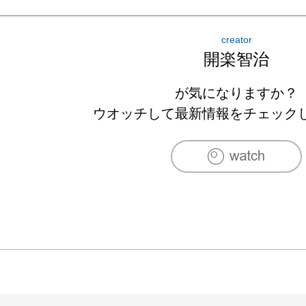
　　　　「ギャラリーピクチャーイラスト大賞」入
　　　　(株)玄光社刊「イラストレーション」誌「TH
creator
1992　東京、アートボックスギャラリーにて二人展
開楽智治
　　　　京都、ギャラリー射手座にてグループ展
　　　　(株)玄光社刊「イラストレーション」誌「TH
が気になりますか？
1993　ART BOX大賞展出品

ウオッチして最新情報をチェック
　　　　大阪、ギャラリー「14th Moon」にて個展
1994　阿倍野SOHO壁画制作

　　　　神戸、CAFE GARBOにて個展

1995　クリエイションギャラリー主催「300人の
1996　京都、画廊「鬼」にてオブジェ展出品

　　　　「詩とメルヘン」月例入選、年間特別賞受
1998-1999　デジタルハリウッド大阪校にて3DC
1980-2006　毎年イラストサークル「びっく
阪、京都にて開催
