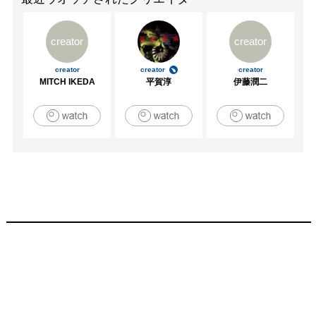
creator
creator
creator
creator
creator
MITCH IKEDA
平賀淳
伊藤潤二