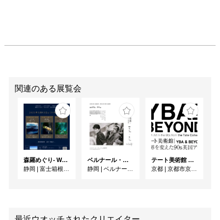
関連のある展覧会
森羅めぐり- Wandering in Shinra -
ベルナール・ビュフェと写真 ーカメラがとらえたビュフェとその時代、そして21 世紀へ
テート美術館 ― YBA & BEYOND 世界を変えた90s英国アート
静岡
|
富士箱根カントリークラブ
静岡
|
ベルナール・ビュフェ美術館
京都
|
京都市京セラ美術館
最近ウオッチされたクリエイター