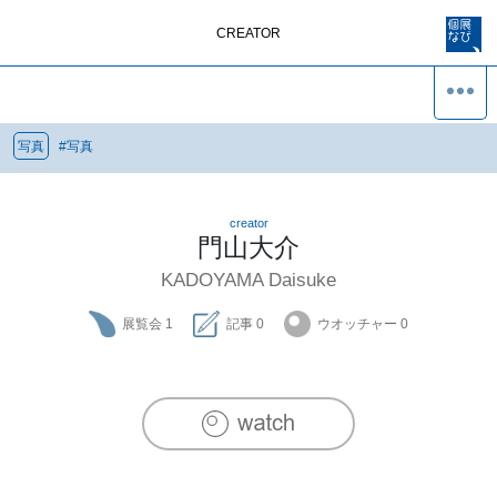
CREATOR
写真
#
写真
creator
門山大介
KADOYAMA Daisuke
展覧会
1
記事
0
ウオッチャー
0