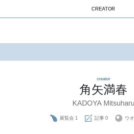
CREATOR
creator
角矢満春
KADOYA Mitsuhar
展覧会
1
記事
0
ウ