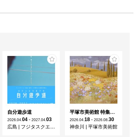
自分遊歩道
平塚市美術館 特集展 花の表現、その多様性／特別展示 新収蔵品展
04
-
03
18
-
30
2026
.
04
.
2027
.
04
.
2026
.
04
.
2026
.
08
.
20
広島
|
フジタスクエアまるくる大野
神奈川
|
平塚市美術館
京