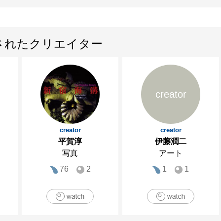
されたクリエイター
creator
creator
creator
平賀淳
伊藤潤二
写真
アート
76
2
1
1