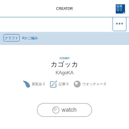
CREATOR
クラフト
#
かご編み
creator
カゴッカ
KAgoKA
展覧会
2
記事
0
ウオッチャー
0