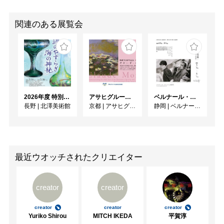
関連のある展覧会
2026年度 特別展「ガレとドーム、アール･ヌーヴォーのガラス 水辺のやすらぎ、海の神秘」
アサヒグループ大山崎山荘美術館 開館30周年記念展「没後100年 クロード・モネ」
ベルナール・ビュフェと写真 ーカメラがとらえたビュフェとその時代、そして21 世紀へ
長野
|
北澤美術館
京都
|
アサヒグループ大山崎山荘美術館
静岡
|
ベルナール・ビュフェ美術館
最近ウオッチされたクリエイター
creator
creator
creator
creator
creator
Yuriko Shirou
MITCH IKEDA
平賀淳