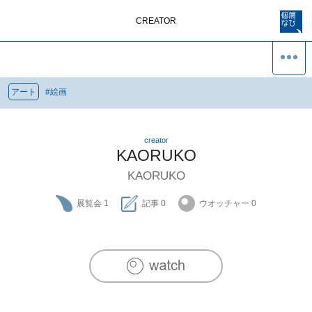
CREATOR
アート
#
絵画
creator
KAORUKO
KAORUKO
展覧会
1
記事
0
ウオッチャー
0