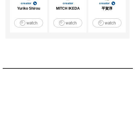
creator
creator
creator
Yuriko Shirou
MITCH IKEDA
平賀淳