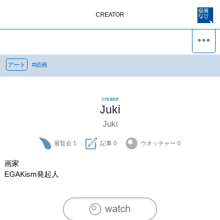
CREATOR
アート
#
絵画
creator
Juki
Juki
展覧会
1
記事
0
ウオッチャー
0
画家

EGAKism発起人