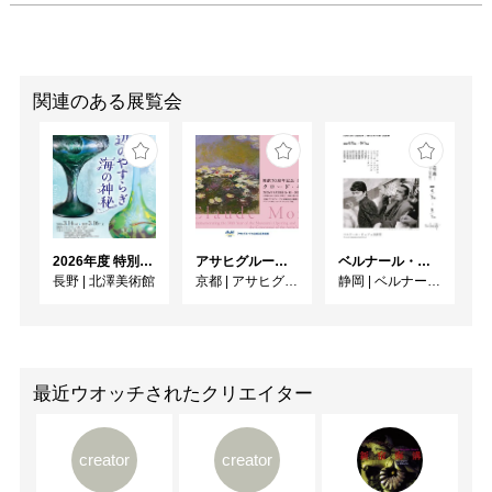
関連のある展覧会
2026年度 特別展「ガレとドーム、アール･ヌーヴォーのガラス 水辺のやすらぎ、海の神秘」
アサヒグループ大山崎山荘美術館 開館30周年記念展「没後100年 クロード・モネ」
ベルナール・ビュフェと写真 ーカメラがとらえたビュフェとその時代、そして21 世紀へ
長野
|
北澤美術館
京都
|
アサヒグループ大山崎山荘美術館
静岡
|
ベルナール・ビュフェ美術館
最近ウオッチされたクリエイター
creator
creator