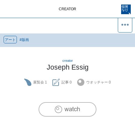
CREATOR
アート
#
版画
creator
Joseph Essig
展覧会
1
記事
0
ウオッチャー
0