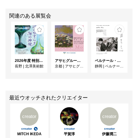
関連のある展覧会
2026年度 特別展「ガレとドーム、アール･ヌーヴォーのガラス 水辺のやすらぎ、海の神秘」
アサヒグループ大山崎山荘美術館 開館30周年記念展「没後100年 クロード・モネ」
ベルナール・ビュフェと写真 ーカメラがとらえたビュフェとその時代、そして21 世紀へ
長野
|
北澤美術館
京都
|
アサヒグループ大山崎山荘美術館
静岡
|
ベルナール・ビュフェ美術館
最近ウオッチされたクリエイター
creator
creator
creator
creator
creator
MITCH IKEDA
平賀淳
伊藤潤二