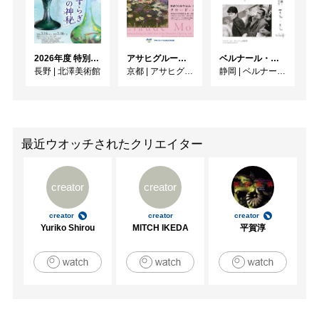
2026年度 特別展「ガレとドーム、アール･ヌーヴォーのガラス 水辺のやすらぎ、海の神秘」
アサヒグループ大山崎山荘美術館 開館30周年記念展「没後100年 クロード・モネ」
ベルナール・ビュフェと写真 ーカメラがとらえたビュフェとその時代、そして21 世紀へ
長野
|
北澤美術館
京都
|
アサヒグループ大山崎山荘美術館
静岡
|
ベルナール・ビュフェ美術館
最近ウオッチされたクリエイター
creator
creator
creator
creator
creator
Yuriko Shirou
MITCH IKEDA
平賀淳