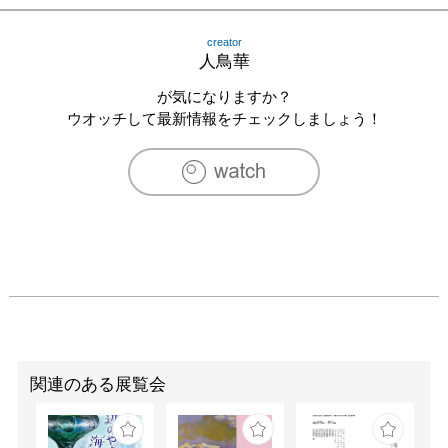
2020　AAAgallery　ANGEL展出展

2021　AAAgallery　GREEN展

creator
2021　galleryIYN　三部作　和洋中展

人鳥華
2021　galleryIYN　IYN Art festival in 神戸阪急

2021　galleryIYN　『心を映す鏡』展

が気になりますか？
2021　galleryTetoTeto　手袋とマフラー展

ウオッチして最新情報をチェックしましょう！
2022　鎌倉MONA　夏の空展

2022　gallery螺旋　夏のお嬢さん展

2022　galleryARTISTGUILD　

2022　才能が弾ける音がした　出展

2023　グループ展　Dear Opression

2023　galleryTetoTeto　花が導く展

2023　ARTCOCKTAIL　公募展　風

2023　GalleryIYN　GIFT展

2024　AAAgallery　新春BLUE展 2024 vol.1

2024　土筆座主催　原画市2024

2024　galleryIYN 花飾り展

2024　galleryGlad. あの子もこの子も大変身！？

関連のある展覧会
2024　ART　DIVE2024