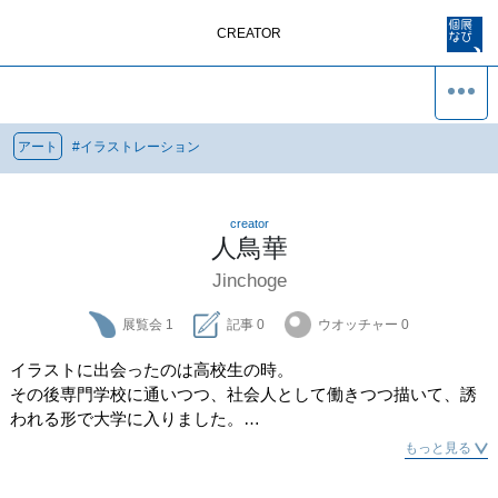
CREATOR
アート
#
イラストレーション
creator
人鳥華
Jinchoge
展覧会
1
記事
0
ウオッチャー
0
イラストに出会ったのは高校生の時。

その後専門学校に通いつつ、社会人として働きつつ描いて、誘
われる形で大学に入りました。

大学では宗教性と真善美について学びつつ、ファッション・デ
もっと見る
ザイナーを勤めていた先生に学び美しいオリジナルドレスを着
た女性のイラストを数多く描くようになりました。
