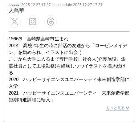
2025.12.27 17:37
| last update
2025.12.27 17:37
creator
人鳥華
1996/9　宮崎県宮崎市生まれ

2014　高校2年生の時に部活の友達から「ローゼンメイデ
ン」を勧められ、イラストに出会う

ここから大学に入るまで専門学校、社会人(介護施設、派
遣社員として工場勤務)を経験しつつイラストを描き続け
る

2020　ハッピーサイエンスユニバーシティ未来創造学部に
入学

2021　ハッピーサイエンスユニバーシティ　未来創造学部
短期特進課程に転入

2023　ハッピーサイエンスユニバーシティ　未来創造学部
もっと見る
短期特進課程　卒業

卒業後は社会人として働きつつ、イラスト活動を展開

[出展歴]
