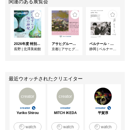
関連のある展覧会
2026年度 特別展「ガレとドーム、アール･ヌーヴォーのガラス 水辺のやすらぎ、海の神秘」
アサヒグループ大山崎山荘美術館 開館30周年記念展「没後100年 クロード・モネ」
ベルナール・ビュフェと写真 ーカメラがとらえたビュフェとその時代、そして21 世紀へ
長野
|
北澤美術館
京都
|
アサヒグループ大山崎山荘美術館
静岡
|
ベルナール・ビュフェ美術館
最近ウオッチされたクリエイター
creator
creator
creator
creator
creator
Yuriko Shirou
MITCH IKEDA
平賀淳