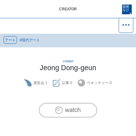
CREATOR
アート
#
現代アート
creator
Jeong Dong-geun
展覧会
1
記事
0
ウオッチャー
0