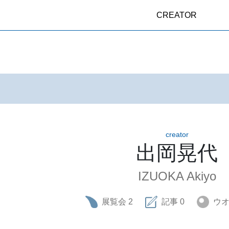
CREATOR
creator
出岡晃代
IZUOKA Akiyo
展覧会
2
記事
0
ウ