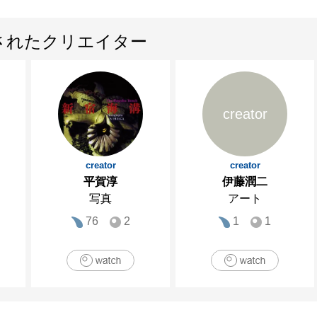
されたクリエイター
creator
creator
creator
平賀淳
伊藤潤二
写真
アート
76
2
1
1