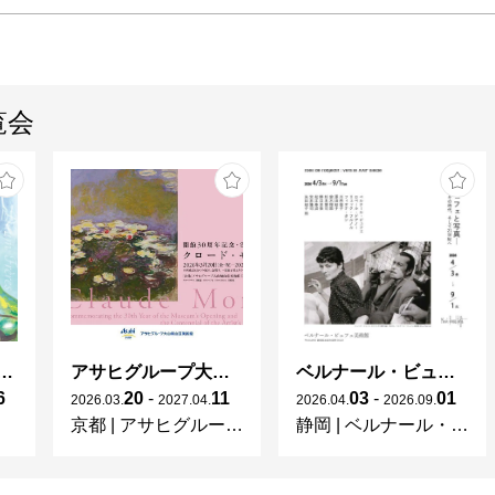
覧会
ガレとドーム、アール･ヌーヴォーのガラス 水辺のやすらぎ、海の神秘」
アサヒグループ大山崎山荘美術館 開館30周年記念展「没後100年 クロード・モネ」
ベルナール・ビュフェと写真 ーカメラがとらえたビュフェとその時代、そして21 世紀へ
6
20
-
11
03
-
01
2026
.
03
.
2027
.
04
.
2026
.
04
.
2026
.
09
.
京都
|
アサヒグループ大山崎山荘美術館
静岡
|
ベルナール・ビュフェ美術館