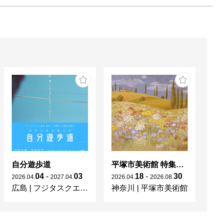
自分遊歩道
平塚市美術館 特集展 花の表現、その多様性／特別展示 新収蔵品展
04
-
03
18
-
30
2026
.
04
.
2027
.
04
.
2026
.
04
.
2026
.
08
.
20
広島
|
フジタスクエアまるくる大野
神奈川
|
平塚市美術館
京