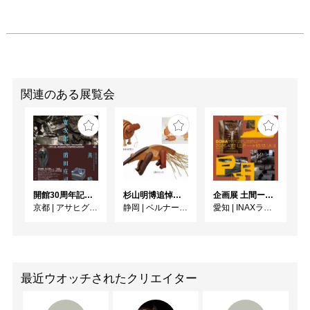
2015　激陶者集団へうげ十作展「剽軽大茶会」（日本橋三
越 / 東京）

2015　激陶者集団へうげ十作展「ニッポニア ニッポン」
（まるごとにっぽん / 東京）

2016　「春爛麺」「回転喫茶」（日本橋三越 / 東京）

2016　「非凡栽」「KAYARISM」「陰影礼賛 いにしえ茶
会」（伊勢丹新宿店 / 東京）

関連のある展覧会
2016　激陶者集団へうげ十作展「越陶燕」（白白庵 / 東
京）

[スペースコーデイネイト]

2014-　お菓子工房ルスルス（銀座松屋 / 東京）
開館30周年記念 山本爲三郎・河井寬次郎没後60年記念 「共鳴 河井寬次郎 × 濱田庄司 ー山本爲三郎コレクションより」
杉山明博追悼展 木とわたし―木工の妙技と美術教育
企画展 土間ーつくって、つかって、再発見ー
京都
|
アサヒグループ大山崎山荘美術館
静岡
|
ベルナール・ビュフェ美術館
愛知
|
INAXライブミュージアム
最近ウオッチされたクリエイター