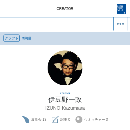
CREATOR
クラフト
#
陶磁
creator
伊豆野一政
IZUNO Kazumasa
展覧会
13
記事
0
ウオッチャー
3