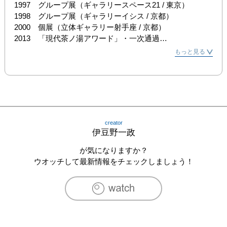
1997　グループ展（ギャラリースペース21 / 東京） 

1998　グループ展（ギャラリーイシス / 京都） 

2000　個展（立体ギャラリー射手座 / 京都） 

2013　「現代茶ノ湯アワード」・一次通過

2013　「第一回 天祭一〇八」（増上寺 / 京）

もっと見る
2014　「えんぎもの」（白白庵 / 東京）

2014　第二回天祭一〇八」（東京・増上寺）

2014　みやげもの展（東京・日本橋三越）

2014　第三回「天祭 一〇八」（増上寺 / 東京）

2014　現代茶ノ湯スタイル「縁-enishi」（渋谷西武 / 東
京）

creator
2015　「土着の人」（酒井崇との二人展）（白白庵 / 東
伊豆野一政
京）

2015　へうげ十作の戦い「青山事変」（白白庵 / 東京）

が気になりますか？
2015　「Liberation of Art　～未来へつなぐ枯山水～」（伊
ウオッチして最新情報をチェックしましょう！
勢丹新宿店 / 東京）

2015　「エンジョイ！アートフェス☆」（日本橋三越 / 東
京）

2015　日本橋三越いろどり祭「米食系」（日本橋三越 / 東
京）
