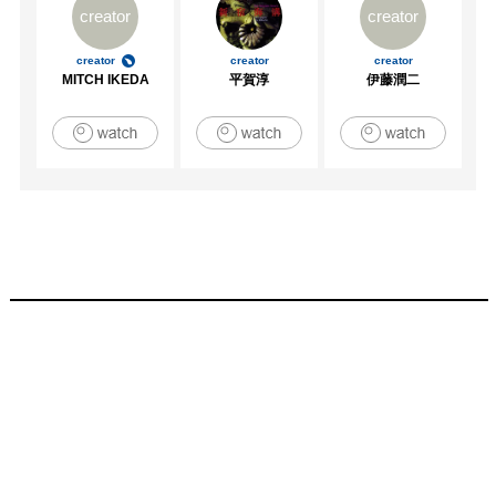
creator
creator
creator
creator
creator
MITCH IKEDA
平賀淳
伊藤潤二