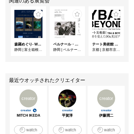
関連のある展覧会
森羅めぐり- Wandering in Shinra -
ベルナール・ビュフェと写真 ーカメラがとらえたビュフェとその時代、そして21 世紀へ
テート美術館 ― YBA & BEYOND 世界を変えた90s英国アート
静岡
|
富士箱根カントリークラブ
静岡
|
ベルナール・ビュフェ美術館
京都
|
京都市京セラ美術館
最近ウオッチされたクリエイター
creator
creator
creator
creator
creator
MITCH IKEDA
平賀淳
伊藤潤二