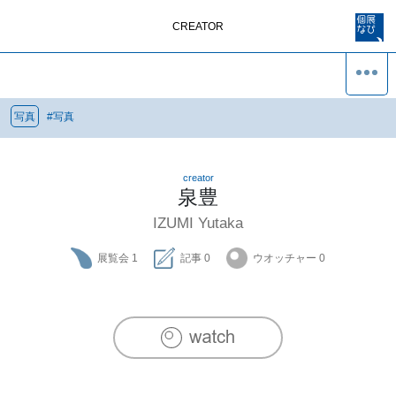
CREATOR
写真
#
写真
creator
泉豊
IZUMI Yutaka
展覧会
1
記事
0
ウオッチャー
0