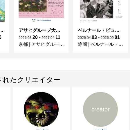
2012　［ Nouvelles nuances du Japon ］（M
リ）

2012　Ouchi Gallery イタリア100人展 出展 (Sala 
ガレとドーム、アール･ヌーヴォーのガラス 水辺のやすらぎ、海の神秘」
アサヒグループ大山崎山荘美術館 開館30周年記念展「没後100年 クロード・モネ」
ベルナール・ビュフェと写真 ーカメラがとらえたビュフェとその時代、そして21 世紀へ
2012　BEART PROJECT KIRA KIRA展 出展  (gall
6
20
-
11
03
-
01
2026
.
03
.
2027
.
04
.
2026
.
04
.
2026
.
09
.
ューヨーク)

京都
|
アサヒグループ大山崎山荘美術館
静岡
|
ベルナール・ビュフェ美術館
2012　Japanese Contemporary Pioneers 2012展
ューヨーク)

2012　iwata mayuko × 河合 真維 二人展（ギ
2012　Graphic Art exhibition 2012. De
されたクリエイター
出展(RECTO VERSO　GALLERY /日本橋)

2013　［ JAPAN ADDICT ］（ギャラリーメタ
2013　JAPAN EXPO 2013 ギャラリーメ
creator
ルパント展示会場/パリ）

2016　［ MUSE-QUEEN ］（GALLERY MAISO