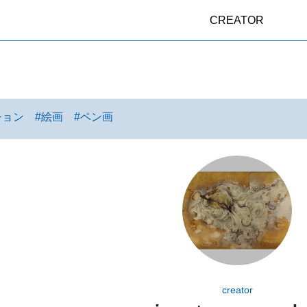
CREATOR
ション
#
絵画
#
ペン画
creator