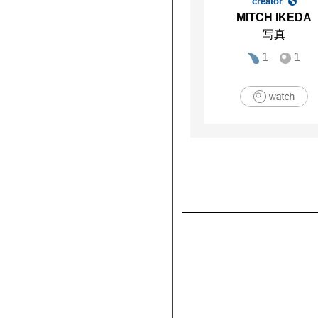
creator
MITCH IKEDA
写真
1
1