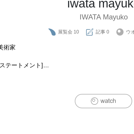
iwata mayuk
IWATA Mayuko
展覧会
10
記事
0
ウ
美術家

[ステートメント]

ドリップ珈琲とボールペンを主軸に様々な素材を
題材に　生と死が共存するオルガニズムを表現してい
近年は珈琲を絵画技法として研究中。生豆から自
追求しています。