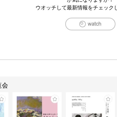
2003　『THE NEXT 2003』出展（スペー
ウオッチして最新情報をチェック
リー/名古屋）

2004　『グラフィックデザイナー・イラスト
ーの年賀状展 2004』出展（スペースプリズム
古屋）

2004　『CNIC受賞作家展 2004』出展（ス
ギャラリー/名古屋）

2009　『福重亘・杉本真弓・IWATA　Horiz
古屋）

2010　『杉本真弓・IWATA　二人展』（ギャルリ
覧会
2011　『希望展』 出展(K.ArtStudio /名古屋)

2011　『ART＆LOVE TOKYO 2011』 出展(
2012　［ BEART PROJECT ］（ギャラリーメ
2012　［ Art in Music 2012 ］（新宿眼科画廊／
2012　［ On oneself scene2 ］（北井画廊／東京