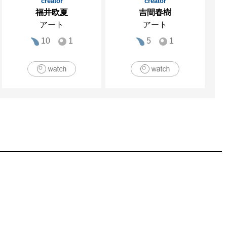
LERY／名古屋）

creator
creator
福井欧夏
吉間春樹
Y／東京）

アート
アート
10
1
5
1
ERY／名古屋）

（東京青山スパイラル/南青
屋より出展（ウェスティンナゴ
ィルパント展示会場／パリ）

・グランデ台北ホテル／台
］（パークホテル東京／東京）

大阪／大阪）
