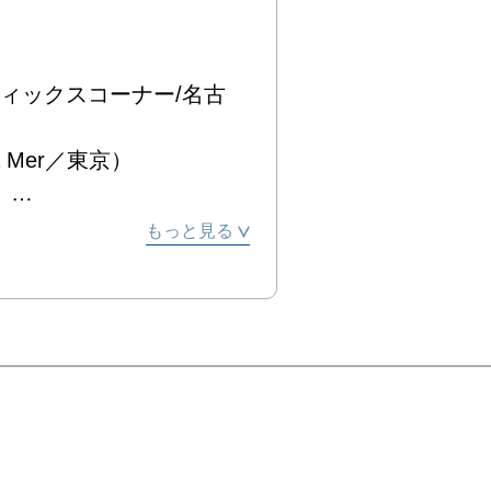
グラフィックスコーナー/名古
 Mer／東京）



ISON D’ART／大阪）

もっと見る
県）



石川）

ーションコンペティション』 