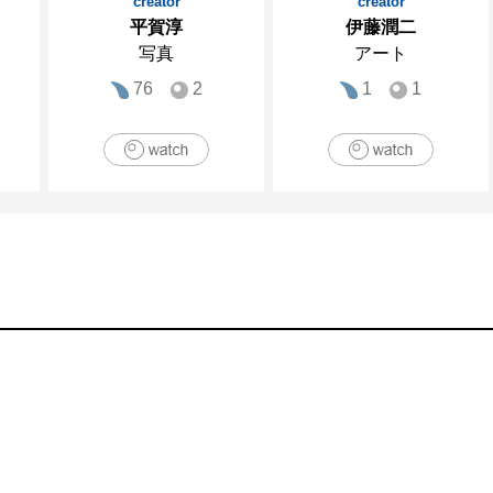
2017　［ 現代女性作家展 ］（JILL D’ART GAL
creator
creator
平賀淳
伊藤潤二
2018　［ プレゼンス vol.1 ］（AYUMI GALLER
写真
アート
2018　［ タツコレ ］（渋谷ヒカリエ／東京）

76
2
1
1
2018　［ 10周年記念展 ］（JILL D’ART GALL
[主なアートフェア]

2012　ULTRA005 ギャラリー龍屋より出展
山）

2013　ART NAGOYA 2013 ギャラリー龍
ヤキャッスル／名古屋）

2013　［ JAPAN EXPO 2013 ］（ノールヴ
2015　［ ヤングアート台北 ］（シェラトン
北）

2016　［ ART in PARK HOTEL TOKYO 
2016　［ ART OSAKA ］（ホテルグランヴィア