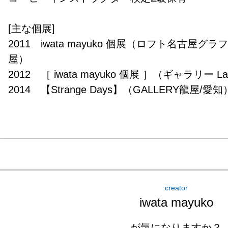
[主な個展]

2011　iwata mayuko 個展（ロフト名古屋
屋）

2012　［ iwata mayuko 個展 ］（ギャラリー La
2014　【Strange Days】（GALLERY龍屋/愛知）
2014　［ アンニュイミディアム ］（GALLERY MA
2015　［ 夜はだれの夢 ］（GALLERY龍屋／愛知
2016　［ enigma ］（GALLERY龍屋／愛知県）
2019　【obscure】（gallery hydrangea/東京）

2023　【trance】（ギャラリー ルンパ・ルンパ/
creator
[主なグループ展]

iwata mayuko
2002　『第14回 セントラル 新人イラストレ
オリンポス賞

が気になりますか？