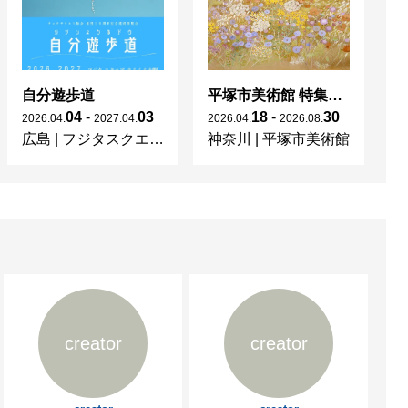
AISON D’ART PARIS／パ
dei Templari/イタリア)

自分遊歩道
平塚市美術館 特集展 花の表現、その多様性／特別展示 新収蔵品展
ery onetwentyeight/ニ
04
-
03
18
-
30
2026
.
04
.
2027
.
04
.
2026
.
04
.
2026
.
08
.
20
広島
|
フジタスクエアまるくる大野
神奈川
|
平塚市美術館
京
 出展 (Jadite Galleries/ニ
ャラリー龍屋）

cemberクリエイティブ表現の現在 
ノイア／パリ）

タノイアより出展（ノールヴィ
creator
creator
N D’ART／東京）
