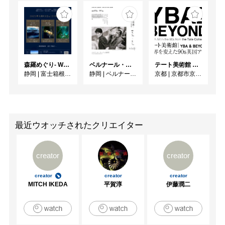
森羅めぐり- Wandering in Shinra -
ベルナール・ビュフェと写真 ーカメラがとらえたビュフェとその時代、そして21 世紀へ
テート美術館 ― YBA & BEYOND 世界を変えた90s英国アート
静岡
|
富士箱根カントリークラブ
静岡
|
ベルナール・ビュフェ美術館
京都
|
京都市京セラ美術館
最近ウオッチされたクリエイター
creator
creator
creator
creator
creator
MITCH IKEDA
平賀淳
伊藤潤二