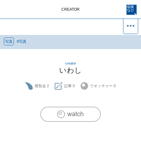
CREATOR
写真
#
写真
creator
いわし
展覧会
2
記事
0
ウオッチャー
0