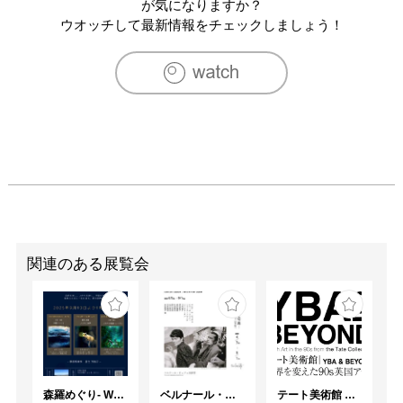
が気になりますか？
ウオッチして最新情報をチェックしましょう！
関連のある展覧会
森羅めぐり- Wandering in Shinra -
ベルナール・ビュフェと写真 ーカメラがとらえたビュフェとその時代、そして21 世紀へ
テート美術館 ― YBA & BEYOND 世界を変えた90s英国アート