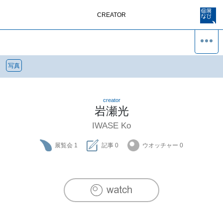
CREATOR
写真
creator
岩瀬光
IWASE Ko
展覧会
1
記事
0
ウオッチャー
0