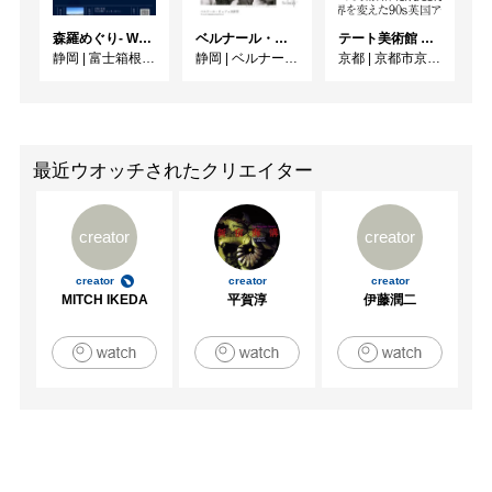
森羅めぐり- Wandering in Shinra -
ベルナール・ビュフェと写真 ーカメラがとらえたビュフェとその時代、そして21 世紀へ
テート美術館 ― YBA & BEYOND 世界を変えた90s英国アート
静岡
|
富士箱根カントリークラブ
静岡
|
ベルナール・ビュフェ美術館
京都
|
京都市京セラ美術館
最近ウオッチされたクリエイター
creator
creator
creator
creator
creator
MITCH IKEDA
平賀淳
伊藤潤二