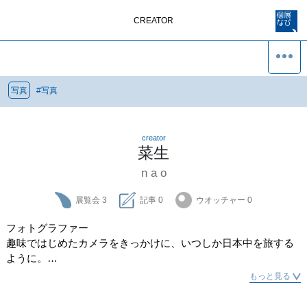
CREATOR
写真
#
写真
creator
菜生
n a o
展覧会
3
記事
0
ウオッチャー
0
フォトグラファー

趣味ではじめたカメラをきっかけに、いつしか日本中を旅する
ように。

現在では月に１回ペースで国内を巡り、2024年は5度の海外旅行
もっと見る
を経験。「旅する週末 」として地域の魅力を伝えている。
