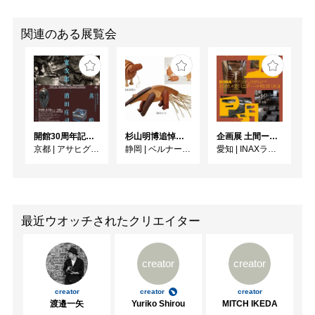
関連のある展覧会
開館30周年記念 山本爲三郎・河井寬次郎没後60年記念 「共鳴 河井寬次郎 × 濱田庄司 ー山本爲三郎コレクションより」
杉山明博追悼展 木とわたし―木工の妙技と美術教育
企画展 土間ーつくって、つかって、再発見ー
京都
|
アサヒグループ大山崎山荘美術館
静岡
|
ベルナール・ビュフェ美術館
愛知
|
INAXライブミュージアム
最近ウオッチされたクリエイター
creator
creator
creator
creator
creator
渡邉一矢
Yuriko Shirou
MITCH IKEDA