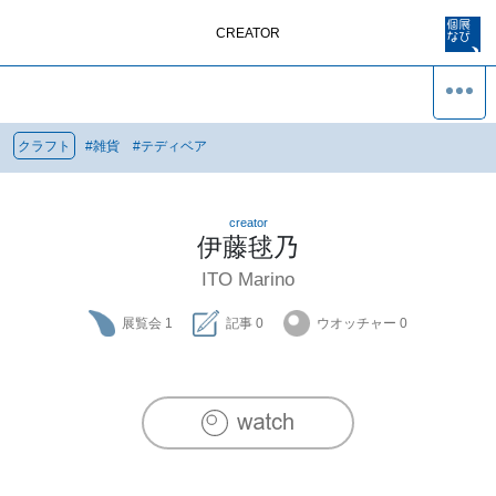
CREATOR
クラフト
#
雑貨
#
テディベア
creator
伊藤毬乃
ITO Marino
展覧会
1
記事
0
ウオッチャー
0