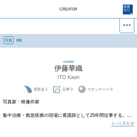
CREATOR
写真
#
映
creator
伊藤華織
ITO Kaori
展覧会
1
記事
0
ウオッチャー
0
写真家・映像作家

集中治療・救急医療の現場に看護師として25年間従事する。生
と死が迫る医療の現場で自分が感じた生きることの稀有さ、そ
もっと見る
こに宿る喜び、失うものへの愛情と感謝、人間の本質につて写
真を通して伝えたいと写真家・映像作家に転身。日頃、舞台、