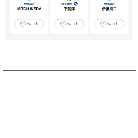
creator
creator
creator
MITCH IKEDA
平賀淳
伊藤潤二