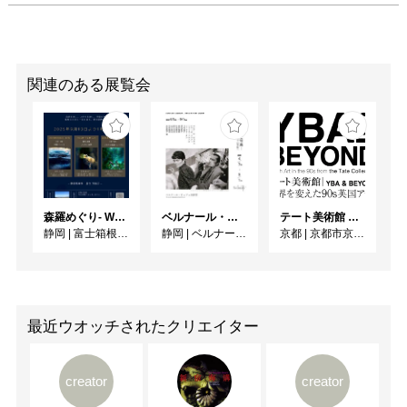
関連のある展覧会
森羅めぐり- Wandering in Shinra -
ベルナール・ビュフェと写真 ーカメラがとらえたビュフェとその時代、そして21 世紀へ
テート美術館 ― YBA & BEYOND 世界を変えた90s英国アート
静岡
|
富士箱根カントリークラブ
静岡
|
ベルナール・ビュフェ美術館
京都
|
京都市京セラ美術館
最近ウオッチされたクリエイター
creator
creator