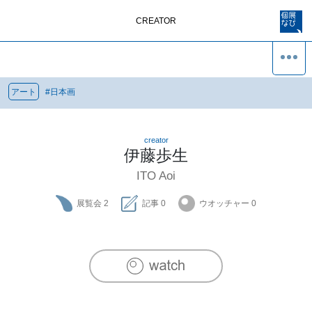
CREATOR
アート
#
日本画
creator
伊藤歩生
ITO Aoi
展覧会
2
記事
0
ウオッチャー
0