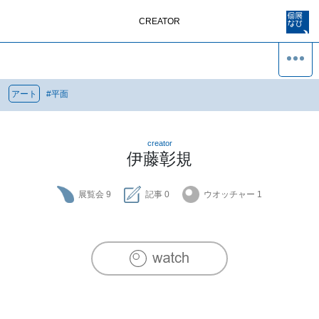
CREATOR
アート
#
平面
creator
伊藤彰規
展覧会
9
記事
0
ウオッチャー
1