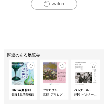
関連のある展覧会
2026年度 特別展「ガレとドーム、アール･ヌーヴォーのガラス 水辺のやすらぎ、海の神秘」
アサヒグループ大山崎山荘美術館 開館30周年記念展「没後100年 クロード・モネ」
ベルナール・ビュフェと写真 ーカメラがとらえたビュフェとその時代、そして21 世紀へ
長野
|
北澤美術館
京都
|
アサヒグループ大山崎山荘美術館
静岡
|
ベルナール・ビュフェ美術館