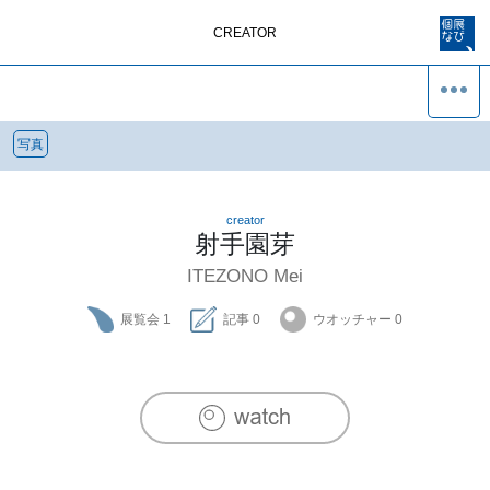
CREATOR
写真
creator
射手園芽
ITEZONO Mei
展覧会
1
記事
0
ウオッチャー
0