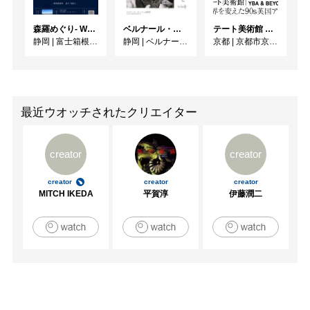
森羅めぐり- Wandering in Shinra -
ベルナール・ビュフェと写真 ーカメラがとらえたビュフェとその時代、そして21 世紀へ
テート美術館 ― YBA & BEYOND 世界を変えた90s英国アート
静岡
|
富士箱根カントリークラブ
静岡
|
ベルナール・ビュフェ美術館
京都
|
京都市京セラ美術館
最近ウオッチされたクリエイター
creator
creator
creator
creator
creator
MITCH IKEDA
平賀淳
伊藤潤二