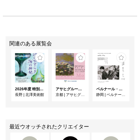
関連のある展覧会
2026年度 特別展「ガレとドーム、アール･ヌーヴォーのガラス 水辺のやすらぎ、海の神秘」
アサヒグループ大山崎山荘美術館 開館30周年記念展「没後100年 クロード・モネ」
ベルナール・ビュフェと写真 ーカメラがとらえたビュフェとその時代、そして21 世紀へ
長野
|
北澤美術館
京都
|
アサヒグループ大山崎山荘美術館
静岡
|
ベルナール・ビュフェ美術館
最近ウオッチされたクリエイター