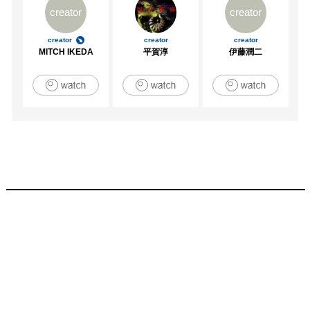
creator
creator
creator
creator
creator
MITCH IKEDA
平賀淳
伊藤潤二