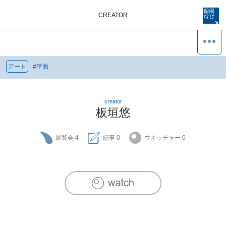
CREATOR
アート
#
平面
creator
板垣悠
展覧会
4
記事
0
ウオッチャー
0