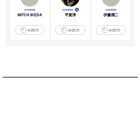
creator
creator
creator
MITCH IKEDA
平賀淳
伊藤潤二