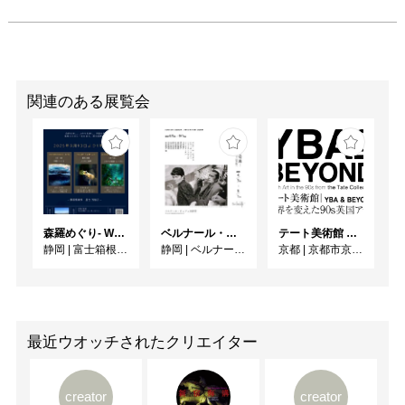
関連のある展覧会
森羅めぐり- Wandering in Shinra -
ベルナール・ビュフェと写真 ーカメラがとらえたビュフェとその時代、そして21 世紀へ
テート美術館 ― YBA & BEYOND 世界を変えた90s英国アート
静岡
|
富士箱根カントリークラブ
静岡
|
ベルナール・ビュフェ美術館
京都
|
京都市京セラ美術館
最近ウオッチされたクリエイター
creator
creator