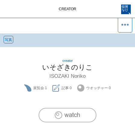
CREATOR
写真
creator
いそざきのりこ
ISOZAKI Noriko
展覧会
1
記事
0
ウオッチャー
0