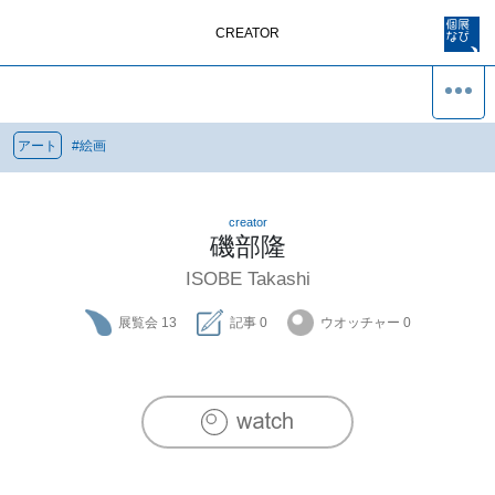
CREATOR
アート
#
絵画
creator
磯部隆
ISOBE Takashi
展覧会
13
記事
0
ウオッチャー
0