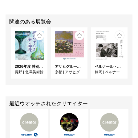
関連のある展覧会
2026年度 特別展「ガレとドーム、アール･ヌーヴォーのガラス 水辺のやすらぎ、海の神秘」
アサヒグループ大山崎山荘美術館 開館30周年記念展「没後100年 クロード・モネ」
ベルナール・ビュフェと写真 ーカメラがとらえたビュフェとその時代、そして21 世紀へ
長野
|
北澤美術館
京都
|
アサヒグループ大山崎山荘美術館
静岡
|
ベルナール・ビュフェ美術館
最近ウオッチされたクリエイター
creator
creator
creator
creator
creator