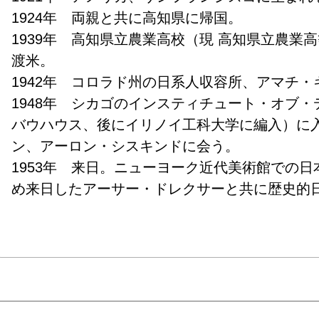
1924年　両親と共に高知県に帰国。

1939年　高知県立農業高校（現 高知県立農業
渡米。

1942年　コロラド州の日系人収容所、アマチ・キ
1948年　シカゴのインスティチュート・オブ
バウハウス、後にイリノイ工科大学に編入）に
ン、アーロン・シスキンドに会う。

1953年　来日。ニューヨーク近代美術館での
め来日したアーサー・ドレクサーと共に歴史的
宮撮影の一部を始める。

1954年5月　1ヶ月間桂離宮撮影を行う。桑沢
開校に伴い、講師として基礎デザイン、写真を
も始める。

1958年　渡米。

1961年　帰国、藤沢に住む。
