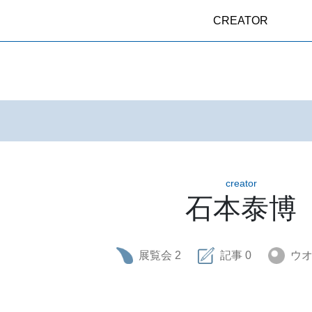
CREATOR
creator
石本泰博
展覧会
2
記事
0
ウ