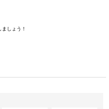
。東京の街の撮影や能登の


築・前田国男、構成・亀倉
しましょう！
作。

東松照明氏、長野重一氏と


て活動する。

・伝真言院両界曼陀羅を撮
材をたびたび行う。

に取材。
