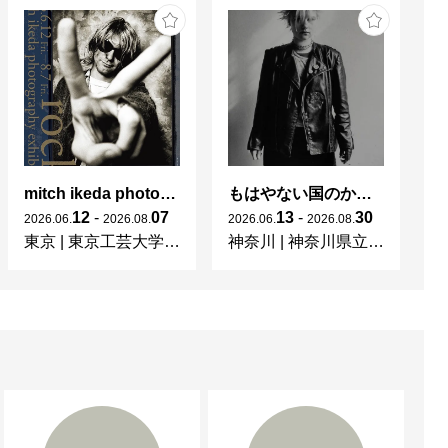
宝・重文）の撮影。

面）、雪の足跡、捨てら
い、"もののすがた"を追
mitch ikeda photography exhibition「rocks」
もはやない国のかつてない光 東ドイツの女性写真家たち
杉
12
-
07
13
-
30
2026
.
06
.
2026
.
08
.
2026
.
06
.
2026
.
08
.
20
東京
|
東京工芸大学 写大ギャラリー
神奈川
|
神奈川県立近代美術館 葉山
東
」丹下健三、ワルター・グ
イエール大学）

論社）、「桂・日本建築に
論社―英語版・イエール