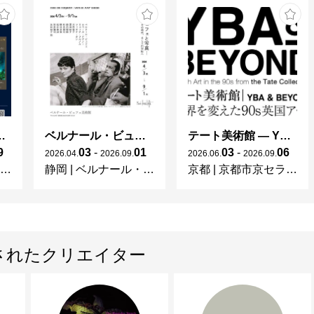
1980年　平櫛田中の作品の撮影。

1981年　琵琶湖（湖北・湖東）の十一面観音（国
1987年　花の撮影。

以後、東京を中心に、街の人々、枯葉、水（川
れた空き缶など、変わりゆき、とどまることのな
って現在にいたる。多重露出の撮影も続ける。

ng in Shinra -
ベルナール・ビュフェと写真 ーカメラがとらえたビュフェとその時代、そして21 世紀へ
テート美術館 ― YBA & BEYOND 世界を変えた90s英国アート
9
03
-
01
03
-
06
2026
.
04
.
2026
.
09
.
2026
.
06
.
2026
.
09
.
[写真集・書籍]

静岡
|
ベルナール・ビュフェ美術館
京都
|
京都市京セラ美術館
1958年　「ある日ある所」（芸美出版社）

1960年　「桂・日本建築における伝統と創造
ロピウス氏との共著（日本語版・造形社―英語版・
1969年　「シカゴ、シカゴ」（美術出版社）

されたクリエイター
1970年　「都市」（＜映像の現代8＞、中央公
おける伝統と創造」改訂版（日本語版・中央公