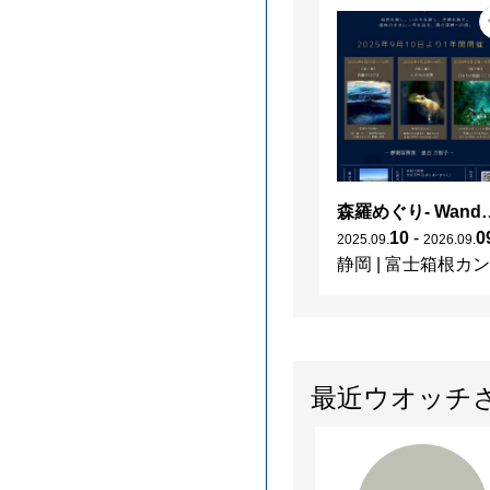
森羅めぐり- Wanderi
10
-
0
2025
.
09
.
2026
.
09
.
静岡
|
富士箱根カントリークラブ
最近ウオッチ