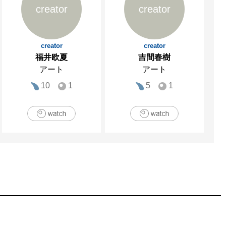
creator
creator
）、「[彫]平櫛田中の世
creator
creator
福井欧夏
吉間春樹
アート
アート
クラブ・キャノン販売／リ
10
1
5
1


」（學藝書林）

（平凡社カラー新書）、
凡社）など。
