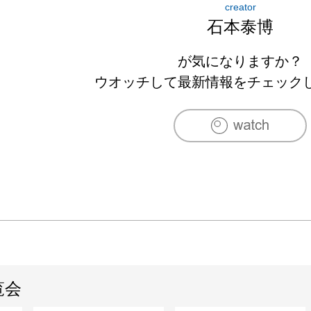
creator
1962年　東京綜合写真専門学校の教授に就任
石本泰博
「御陣乗太鼓」など撮影。

1963年　「東京の顔」を「カメラ毎日」に連載。
が気になりますか？
1964年　ニューヨーク世界博覧会日本館（建
ウオッチして最新情報をチェック
雄策）で日本の産業をテーマにした、写真壁画を制
1965年　「カメラ毎日」の表紙を1年間連載。
の「共同制作シリーズ」も掲載。

1966年　東京造形大学の写真科主任教授になる。
1968年　東京綜合写真専門学校を退任。

1969年　日本国籍を取得。以後、日本を拠点とし
1971年　桑沢デザイン研究所を退任。

1972年　東京造形大学を退任。

1973年　京都・教王護国寺（東寺）で、国宝
覧会
影。前後しての何年か、雑誌「太陽」のための取
1975年　中近東のイスラム建築とその文様を中心