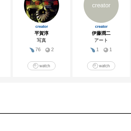
大学）

creator
1977年　「伝真言院両界曼陀羅」（平凡社）

1980年　「イスラム 空間と文様」（駸々堂出版
界」（山陽新聞社）

creator
creator
平賀淳
伊藤潤二
1982年　「湖国の十一面観音」（岩波書店）

写真
アート
1983年　「シカゴ、シカゴその2」（キャノン
76
2
1
1
ブロポート）

1984年　「色とことば」石元滋と共著（私家版）
1988年　「HANA」（求龍堂）、「京の手のわざ
1995年　「伊勢神宮」（岩波書店）

他に、「紅と藍」文・真壁仁、写真・石元泰博
「出雲の神々」文・谷川健一、写真・石元泰博（平
[主な作品展]

1954年　タケミヤ画廊（東京）
