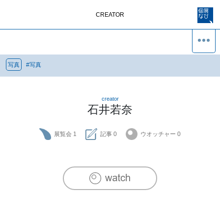
CREATOR
写真
#
写真
creator
石井若奈
展覧会
1
記事
0
ウオッチャー
0