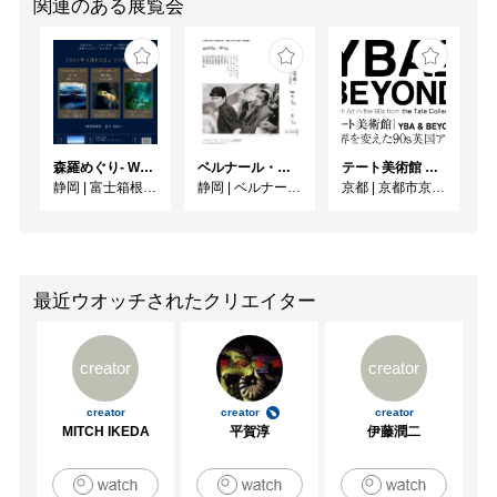
関連のある展覧会
森羅めぐり- Wandering in Shinra -
ベルナール・ビュフェと写真 ーカメラがとらえたビュフェとその時代、そして21 世紀へ
テート美術館 ― YBA & BEYOND 世界を変えた90s英国アート
静岡
|
富士箱根カントリークラブ
静岡
|
ベルナール・ビュフェ美術館
京都
|
京都市京セラ美術館
最近ウオッチされたクリエイター
creator
creator
creator
creator
creator
MITCH IKEDA
平賀淳
伊藤潤二