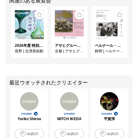
関連のある展覧会
2026年度 特別展「ガレとドーム、アール･ヌーヴォーのガラス 水辺のやすらぎ、海の神秘」
アサヒグループ大山崎山荘美術館 開館30周年記念展「没後100年 クロード・モネ」
ベルナール・ビュフェと写真 ーカメラがとらえたビュフェとその時代、そして21 世紀へ
長野
|
北澤美術館
京都
|
アサヒグループ大山崎山荘美術館
静岡
|
ベルナール・ビュフェ美術館
最近ウオッチされたクリエイター
creator
creator
creator
creator
creator
Yuriko Shirou
MITCH IKEDA
平賀淳