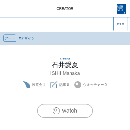
CREATOR
アート
#
デザイン
creator
石井愛夏
ISHII Manaka
展覧会
1
記事
0
ウオッチャー
0