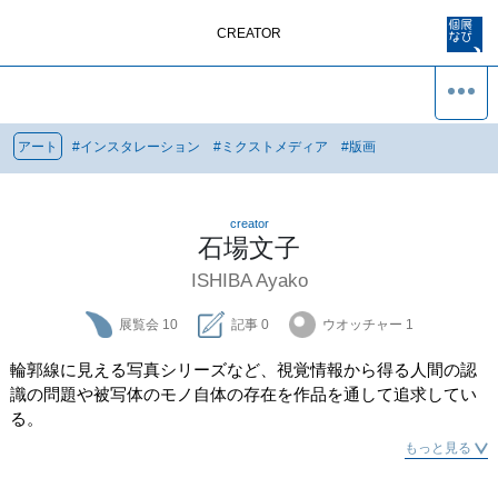
CREATOR
アート
#
インスタレーション
#
ミクストメディア
#
版画
creator
石場文子
ISHIBA Ayako
展覧会
10
記事
0
ウオッチャー
1
輪郭線に⾒える写真シリーズなど、視覚情報から得る⼈間の認
識の問題や被写体のモノ⾃体の存在を作品を通して追求してい
る。
もっと見る