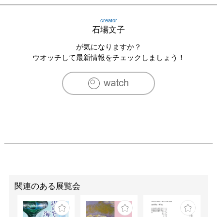
2022　「感性の遊び場」（ANB Tokyo）

2022　「Shuttle run 2022」（ARTDYNE）

creator
2022　「L.S./M.F.T」KATSUYA SUSUKI（東京）

石場文子
2023　「バーナムで円を描く」COCO by COCOTO 
Gallery（京都）

が気になりますか？
2023　個展「視点の位置」MIAKI Gallery（東京）

ウオッチして最新情報をチェックしましょう！
2024　「えいきゅうほぞんぶつ / permanent object」サテ
ライトギャラリーSA・KURA（愛知）

2024　「2,3,4(and 1/ or 1)」堀川新文化ビルヂング（京
都）

2025　「paper on paper」MIAKI Gallery（東京）

など

[主なグループ展]

2010　「七つの展示」京都嵯峨芸術大学有響館

2013　「oneroom」京都嵯峨芸術大学クラブボックス

2014　「図らずもあったこと」　京都嵯峨芸術大学

2014　「京都嵯峨芸術大学第42回制作展」　京都市美術
関連のある展覧会
館

2014　「～2014」　愛知県立芸術大学資料館

2014　「交差する版画 D×PRINTS」　名古屋造形大学
