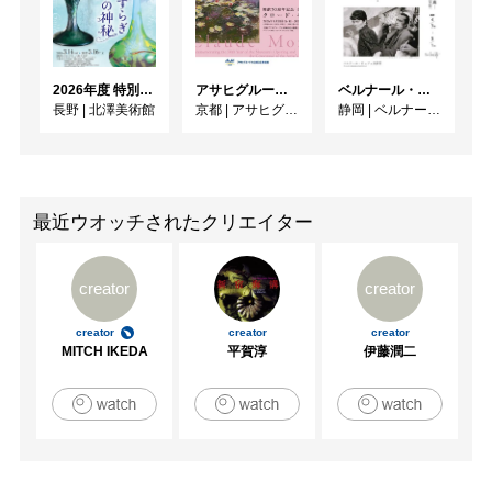
2015　「4つの咀嚼」　愛知県立芸術大学学食2階

2015　「INDIRECT’15」　愛知県立芸術大学サテライトギ
ャラリー

2026年度 特別展「ガレとドーム、アール･ヌーヴォーのガラス 水辺のやすらぎ、海の神秘」
アサヒグループ大山崎山荘美術館 開館30周年記念展「没後100年 クロード・モネ」
ベルナール・ビュフェと写真 ーカメラがとらえたビュフェとその時代、そして21 世紀へ
2015　Lagrangian point –パースペクティブカスタマイズ-
長野
|
北澤美術館
京都
|
アサヒグループ大山崎山荘美術館
静岡
|
ベルナール・ビュフェ美術館
（Gallery PARC / 京都）

2016　石場文子×中山絵梨「アワーモデルルーム」（愛知
県立芸術大学サテライトギャラリー / 愛知）

2016　ギャラリー矢田パートナーシップ＜Next#4＞「見
えないものをみる力」（市民ギャラリー矢田 / 愛知）

最近ウオッチされたクリエイター
2018　写真的曖昧（金沢アートグミ / 石川）

2018　石場文子×守本奈央「立てる」（Masayoshi Suzuki 
creator
creator
gallery / 愛知）

2018　ART NEXT NO.3「不透明なメディウムが透明にな
creator
creator
creator
る時」石場文子×守本奈央「温かいベンチ」（電気文化会
MITCH IKEDA
平賀淳
伊藤潤二
館 / 愛知）

2018　メソッドの考察（愛知県立芸術大学学食２次元 / 愛
知）

2018　Pop-up Dimension 次元が壊れて漂う物体(児玉画廊/ 
東京)

2019　IMA×Edition “STYLED IN PHOTOGRAPHY” vol. 