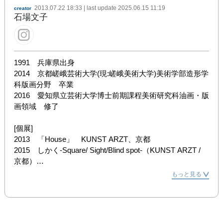
2013.07.22 18:33
| last update
2025.06.15 11:19
creator
石場文子
1991　兵庫県出身

2014　京都嵯峨芸術大学(現:嵯峨美術大学)美術学部造形学
科版画分野　卒業

2016　愛知県立芸術大学博士前期課程美術研究科油画・版
画領域　修了

[個展]

2013　「House」　KUNST ARZT、京都

2015　しかく-Square/ Sight/Blind spot-（KUNST ARZT / 
京都）

2017　2.5（KUNST ARZT / 京都）

もっと見る
2018　たかが日日（山下ビル / 愛知）

2019　次元のあいだ（児玉画廊 / 東京）

2020　「zip_記号と静物」Gallery PARC（京都）

2021　KG+企画「２と3のあいだ」夷川サローネ（京都）
