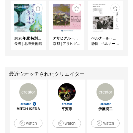
2026年度 特別展「ガレとドーム、アール･ヌーヴォーのガラス 水辺のやすらぎ、海の神秘」
アサヒグループ大山崎山荘美術館 開館30周年記念展「没後100年 クロード・モネ」
ベルナール・ビュフェと写真 ーカメラがとらえたビュフェとその時代、そして21 世紀へ
長野
|
北澤美術館
京都
|
アサヒグループ大山崎山荘美術館
静岡
|
ベルナール・ビュフェ美術館
最近ウオッチされたクリエイター
creator
creator
creator
creator
creator
MITCH IKEDA
平賀淳
伊藤潤二