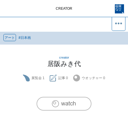
CREATOR
アート
#
日本画
creator
居阪みき代
展覧会
1
記事
0
ウオッチャー
0