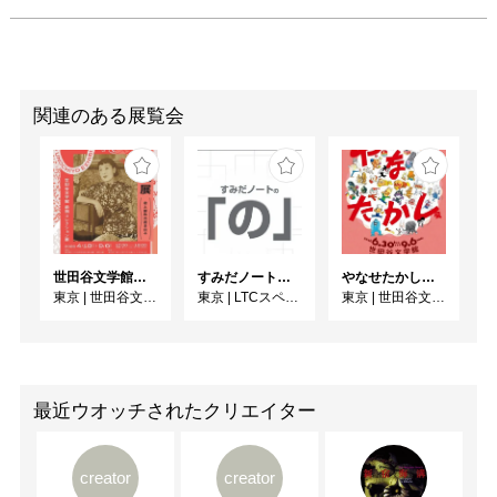
関連のある展覧会
世田谷文学館コレクション展 没後30年 宇野千代展
すみだノート展2026 ~すみだノートの「の」～
やなせたかし展 人生はよろこばせごっこ
東京
|
世田谷文学館
東京
|
LTCスペース
東京
|
世田谷文学館
最近ウオッチされたクリエイター
creator
creator