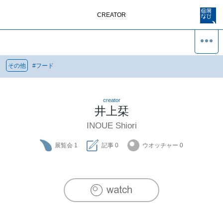
CREATOR
その他
#
フード
creator
井上栞
INOUE Shiori
展覧会
1
記事
0
ウオッチャー
0