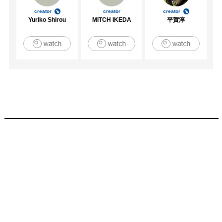
creator
creator
creator
Yuriko Shirou
MITCH IKEDA
平賀淳