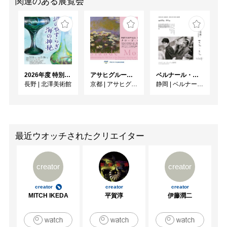
関連のある展覧会
2026年度 特別展「ガレとドーム、アール･ヌーヴォーのガラス 水辺のやすらぎ、海の神秘」
アサヒグループ大山崎山荘美術館 開館30周年記念展「没後100年 クロード・モネ」
ベルナール・ビュフェと写真 ーカメラがとらえたビュフェとその時代、そして21 世紀へ
長野
|
北澤美術館
京都
|
アサヒグループ大山崎山荘美術館
静岡
|
ベルナール・ビュフェ美術館
最近ウオッチされたクリエイター
creator
creator
creator
creator
creator
MITCH IKEDA
平賀淳
伊藤潤二