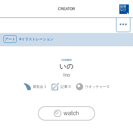
CREATOR
アート
#
イラストレーション
creator
いの
Ino
展覧会
1
記事
0
ウオッチャー
0